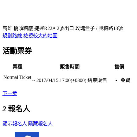
高雄 橋頭糖廠 捷運R22A 2號出口 玫瑰盒子 / 興糖路13號
規劃路線
檢視較大的地圖
活動票券
票種
販售時間
售價
Normal Ticket
~
2017/04/15 17:00(+0800)
結束販售
免費
下一步
2
報名人
顯示報名人
隱藏報名人