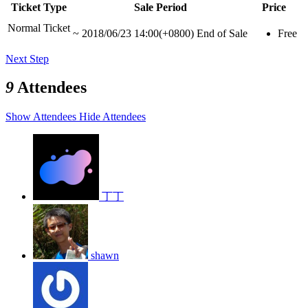
Ticket Type
Sale Period
Price
Normal Ticket
~
2018/06/23 14:00(+0800)
End of Sale
Free
Next Step
9
Attendees
Show Attendees
Hide Attendees
丁丁
shawn