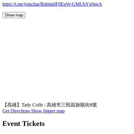
https://t.me/joinchat/Bqbim0F9EuW-GMUbYg9geA
Show map
【高雄】Tady Coffe / 高雄市三民區旅順街8號
Get Directions
Show bigger map
Event Tickets