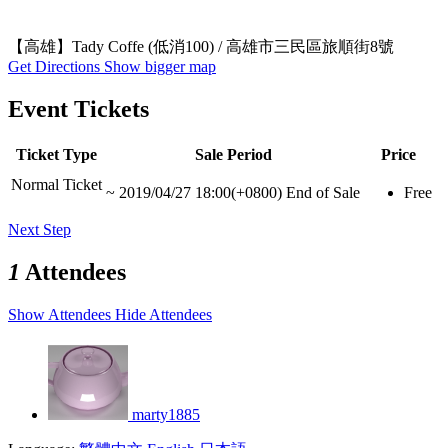
【高雄】Tady Coffe (低消100) / 高雄市三民區旅順街8號
Get Directions
Show bigger map
Event Tickets
Ticket Type
Sale Period
Price
Normal Ticket
~
2019/04/27 18:00(+0800)
End of Sale
Free
Next Step
1
Attendees
Show Attendees
Hide Attendees
marty1885