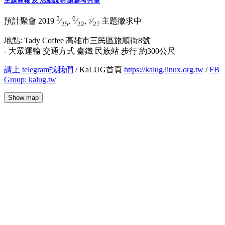
主題簡報 及 活動說明 請參考共筆
5
6
預計聚會 2019
⁄
,
⁄
,
⁄
主題徵求中
7
25
22
27
地點: Tady Coffee 高雄市三民區旅順街8號
- 大眾運輸 交通方式 臺鐵 民族站 步行 約300公尺
請上 telegram找我們
/ KaLUG首頁
https://kalug.linux.org.tw
/
FB
Group: kalug.tw
Show map