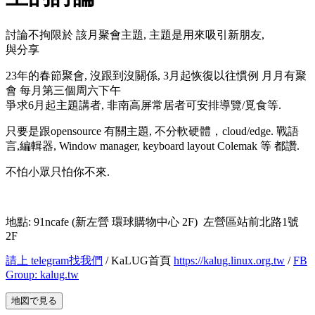
討論不拘限於 該月聚會主題, 主題是用來吸引新朋友,
與分享
23年的春節聚會, 沒跟到沒關係, 3月起恢復以往慣例 月月有聚
會 每月第三個周六下午
爭求6月起主題講者, 非南高屏常居者可安排導覽/覓食等.
只要是跟opensource 有關主題, 不分軟硬體，cloud/edge. 戰語
言,編輯器, Window manager, keyboard layout Colemak 等 都讚.
不怕小眾只怕你不來.
地點: 91ncafe (新左營 環球購物中心 2F) 左營區站前北路1號
2F
請上 telegram找我們
/ KaLUG首頁
https://kalug.linux.org.tw
/
FB
Group: kalug.tw
地図で見る