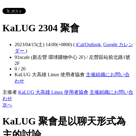
KaLUG 2304 聚會
2023/04/15(土) 14:00(+0800)
(
iCal/Outlook
,
Google カレン
ダー
)
91ncafe (新左營 環球購物中心 2F) / 左營區站前北路1號
2F
0 / 20
KaLUG 大高雄 Linux 使用者協會
主催組織にお問い合
わせ
主催者
KaLUG 大高雄 Linux 使用者協會
主催組織にお問い合
わせ
次へ
KaLUG 聚會是以聊天形式為
主的討論