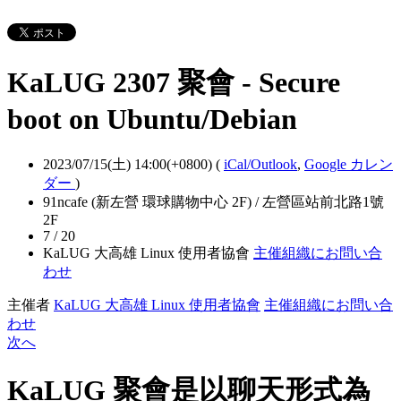
KaLUG 2307 聚會 - Secure
boot on Ubuntu/Debian
2023/07/15(土) 14:00(+0800)
(
iCal/Outlook
,
Google カレン
ダー
)
91ncafe (新左營 環球購物中心 2F) / 左營區站前北路1號
2F
7 / 20
KaLUG 大高雄 Linux 使用者協會
主催組織にお問い合
わせ
主催者
KaLUG 大高雄 Linux 使用者協會
主催組織にお問い合
わせ
次へ
KaLUG 聚會是以聊天形式為