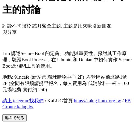
主的討論
討論不拘限於 該月聚會主題, 主題是用來吸引新朋友,
與分享
Tim 講述Secure Boot 的定義、功能與重要性。探討其工作原
理，驗證Boot Process，在 Ubuntu 和 Debian 中如何實作 Secure
Boot及相關工具的使用。
地點: 91ncafe (新左營 環球購物中心 2F) 左營區站前北路1號
2F (空間有限煩請提早報名，每人費用為 低消飲料一杯 + 100
元場地費 實付約 250)
請上 telegram找我們
/ KaLUG首頁
https://kalug.linux.org.tw
/
FB
Group: kalug.tw
地図で見る