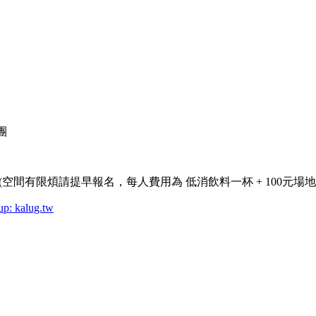
團
號2F (空間有限煩請提早報名，每人費用為 低消飲料一杯 + 100元場地費
p: kalug.tw