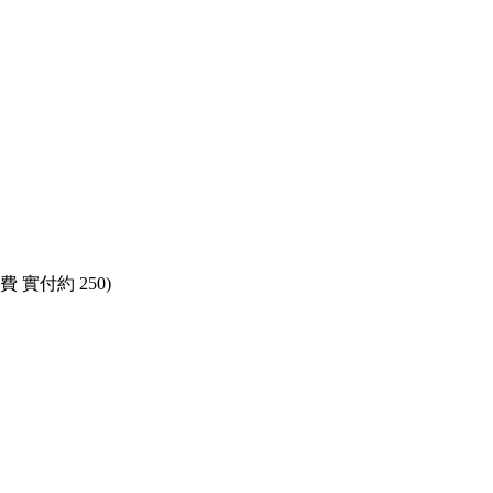
 實付約 250)