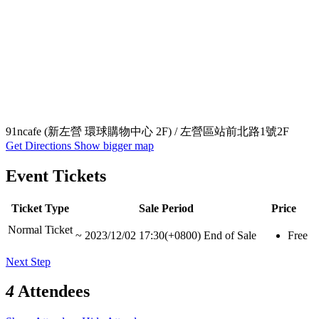
91ncafe (新左營 環球購物中心 2F) / 左營區站前北路1號2F
Get Directions
Show bigger map
Event Tickets
Ticket Type
Sale Period
Price
Normal Ticket
~
2023/12/02 17:30(+0800)
End of Sale
Free
Next Step
4
Attendees